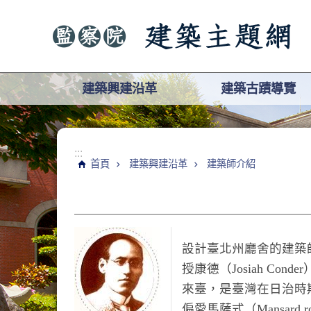
跳到主要內容區塊
建築興建沿革
建築古蹟導覽
:::
首頁
建築興建沿革
建築師介紹
設計臺北州廳舍的建築
授康德（
Josiah Conder
來臺，是臺灣在日治時
偏愛馬薩式（
Mansard r