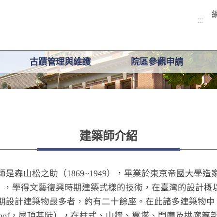
:::
古蹟管理與維護
院區參觀申請
建築師介紹
師是森山松之助（
1869~1949
），畢業於東京帝國大學造
），學得文藝復興時期建築式樣的技術，在臺灣的設計概
期設計建築物最多者，約有二十餘座。在此諸多建築物中
oof
，屋頂甚陡），在柱式、山牆、翼塔、門廳及拱廊等