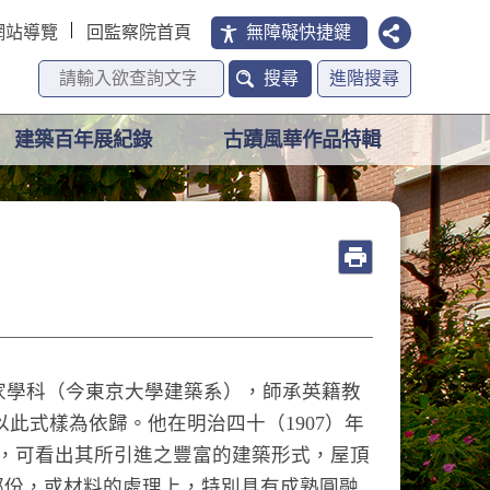
網站導覽
回監察院首頁
無障礙快捷鍵
搜尋
進階搜尋
建築百年展紀錄
古蹟風華作品特輯
家學科（今東京大學建築系），師承英籍教
以此式樣為依歸。他在明治四十（
1907
）年
，可看出其所引進之豐富的建築形式，屋頂
部份，或材料的處理上，特別具有成熟圓融