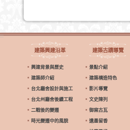
:::
建築興建沿革
建築古蹟導覽
興建背景與歷史
景點介紹
建築師介紹
建築構造特色
台北廳舍設計與施工
影片導覽
台北州廳舍後續工程
文史陳列
二戰後的變遷
御窯古瓦
時光變遷中的風貌
遺墨留香