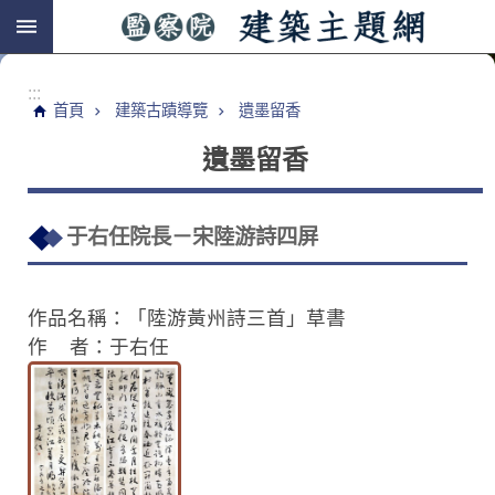
跳到主要內容區塊
:::
首頁
建築古蹟導覽
遺墨留香
遺墨留香
于右任院長－宋陸游詩四屏
作品名稱：「陸游黃州詩三首」草書
作 者：于右任