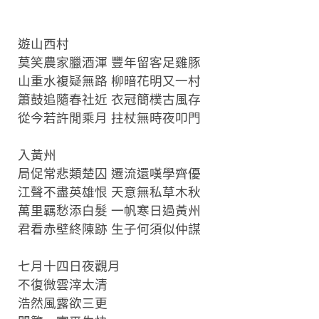
遊山西村
莫笑農家臘酒渾 豐年留客足雞豚
山重水複疑無路 柳暗花明又一村
簫鼓追隨春社近 衣冠簡樸古風存
從今若許閒乘月 拄杖無時夜叩門
入黃州
局促常悲類楚囚 遷流還嘆學齊優
江聲不盡英雄恨 天意無私草木秋
萬里羈愁添白髮 一帆寒日過黃州
君看赤壁終陳跡 生子何須似仲謀
七月十四日夜觀月
不復微雲滓太清
浩然風露欲三更